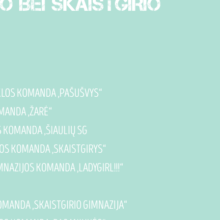
O BEI SKAISTGIRIO
KYKLOS KOMANDA „PAŠUŠVYS“
OMANDA „ŽARĖ“
OS KOMANDA „ŠIAULIŲ SG
ZIJOS KOMANDA „SKAISTGIRYS“
MNAZIJOS KOMANDA „LADYGIRL!!!“
 KOMANDA „SKAISTGIRIO GIMNAZIJA“