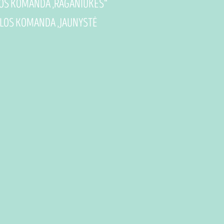
ZIJOS KOMANDA „RAGANIUKĖS“
YKLOS KOMANDA „JAUNYSTĖ