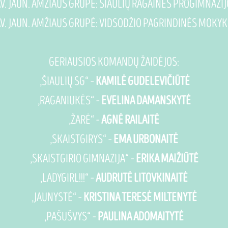
 SAV. JAUN. AMŽIAUS GRUPĖ: ŠIAULIŲ RAGAINĖS PROGIMNA
. SAV. JAUN. AMŽIAUS GRUPĖ: VIDSODŽIO PAGRINDINĖS MOK
GERIAUSIOS KOMANDŲ ŽAIDĖJOS:
„ŠIAULIŲ SG“ –
KAMILĖ GUDELEVIČIŪTĖ
„RAGANIUKĖS“ –
EVELINA DAMANSKYTĖ
„ŽARĖ“ –
AGNĖ RAILAITĖ
„SKAISTGIRYS“ –
EMA URBONAITĖ
„SKAISTGIRIO GIMNAZIJA“ –
ERIKA MAIŽIŪTĖ
„LADYGIRL!!!“ –
AUDRUTĖ LITOVKINAITĖ
„JAUNYSTĖ“ –
KRISTINA TERESĖ MILTENYTĖ
„PAŠUŠVYS“ –
PAULINA ADOMAITYTĖ