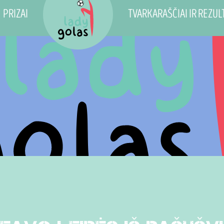
PRIZAI
TVARKARAŠČIAI IR REZUL