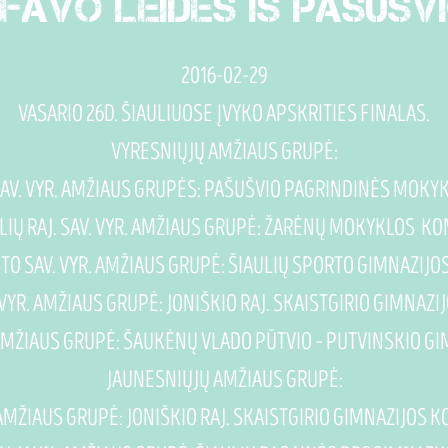
FAVO LEIDĖS IŠ PAŠUŠVI
2016-02-29
VASARIO 26D. ŠIAULIUOSE ĮVYKO APSKRITIES FINALAS.
VYRESNIŲJŲ AMŽIAUS GRUPĖ:
J. SAV. VYR. AMŽIAUS GRUPĖS: PAŠUŠVIO PAGRINDINĖS MO
IAULIŲ RAJ. SAV. VYR. AMŽIAUS GRUPĖ: ŽARĖNŲ MOKYKLOS K
IESTO SAV. VYR. AMŽIAUS GRUPĖ: ŠIAULIŲ SPORTO GIMNAZIJ
AV. VYR. AMŽIAUS GRUPĖ: JONIŠKIO RAJ. SKAISTGIRIO GIMNA
R. AMŽIAUS GRUPĖ: ŠAUKĖNŲ VLADO PŪTVIO – PUTVINSKIO GI
JAUNESNIŲJŲ AMŽIAUS GRUPĖ:
UN. AMŽIAUS GRUPĖ: JONIŠKIO RAJ. SKAISTGIRIO GIMNAZIJOS