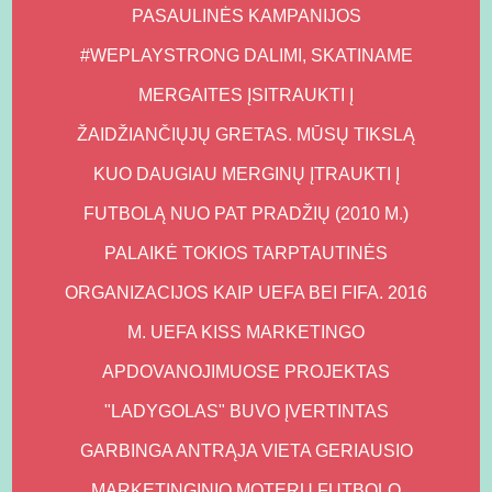
PASAULINĖS KAMPANIJOS
#WEPLAYSTRONG DALIMI, SKATINAME
MERGAITES ĮSITRAUKTI Į
ŽAIDŽIANČIŲJŲ GRETAS. MŪSŲ TIKSLĄ
KUO DAUGIAU MERGINŲ ĮTRAUKTI Į
FUTBOLĄ NUO PAT PRADŽIŲ (2010 M.)
PALAIKĖ TOKIOS TARPTAUTINĖS
ORGANIZACIJOS KAIP UEFA BEI FIFA. 2016
M. UEFA KISS MARKETINGO
APDOVANOJIMUOSE PROJEKTAS
"LADYGOLAS" BUVO ĮVERTINTAS
GARBINGA ANTRĄJA VIETA GERIAUSIO
MARKETINGINIO MOTERŲ FUTBOLO