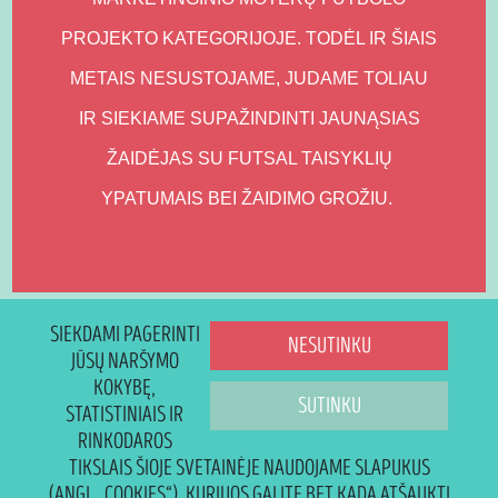
PROJEKTO KATEGORIJOJE. TODĖL IR ŠIAIS
METAIS NESUSTOJAME, JUDAME TOLIAU
IR SIEKIAME SUPAŽINDINTI JAUNĄSIAS
ŽAIDĖJAS SU FUTSAL TAISYKLIŲ
YPATUMAIS BEI ŽAIDIMO GROŽIU.
SIEKDAMI PAGERINTI
NESUTINKU
JŪSŲ NARŠYMO
KOKYBĘ,
SUTINKU
STATISTINIAIS IR
RINKODAROS
TIKSLAIS ŠIOJE SVETAINĖJE NAUDOJAME SLAPUKUS
(ANGL. „COOKIES“), KURIUOS GALITE BET KADA ATŠAUKTI