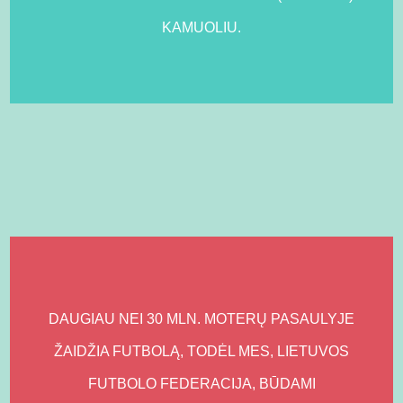
KAMUOLIU.
DAUGIAU NEI 30 MLN. MOTERŲ PASAULYJE
ŽAIDŽIA FUTBOLĄ, TODĖL MES, LIETUVOS
FUTBOLO FEDERACIJA, BŪDAMI