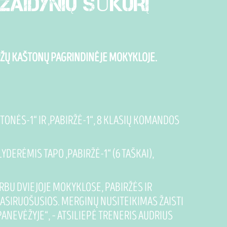
ŽAIDYNIŲ SŪKURĮ
IRŽŲ KAŠTONŲ PAGRINDINĖJE MOKYKLOJE.
ONĖS-1“ IR „PABIRŽĖ-1“, 8 KLASIŲ KOMANDOS
DERĖMIS TAPO „PABIRŽĖ-1“ (6 TAŠKAI),
RBU DVIEJOJE MOKYKLOSE, PABIRŽĖS IR
PASIRUOŠUSIOS. MERGINŲ NUSITEIKIMAS ŽAISTI
ANEVĖŽYJE“, – ATSILIEPĖ TRENERIS AUDRIUS