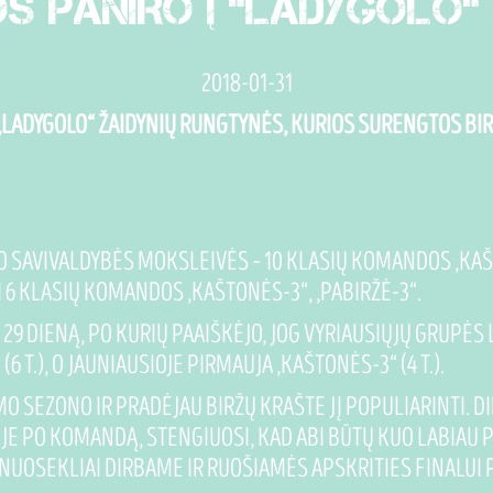
OS PANIRO Į "LADYGOLO" 
2018-01-31
. „LADYGOLO“ ŽAIDYNIŲ RUNGTYNĖS, KURIOS SURENGTOS B
O SAVIVALDYBĖS MOKSLEIVĖS – 10 KLASIŲ KOMANDOS „KAŠT
I 6 KLASIŲ KOMANDOS „KAŠTONĖS-3“, „PABIRŽĖ-3“.
DIENĄ, PO KURIŲ PAAIŠKĖJO, JOG VYRIAUSIŲJŲ GRUPĖS LY
 T.), O JAUNIAUSIOJE PIRMAUJA „KAŠTONĖS-3“ (4 T.).
O SEZONO IR PRADĖJAU BIRŽŲ KRAŠTE JĮ POPULIARINTI. DI
JE PO KOMANDĄ, STENGIUOSI, KAD ABI BŪTŲ KUO LABIAU 
NUOSEKLIAI DIRBAME IR RUOŠIAMĖS APSKRITIES FINALUI P