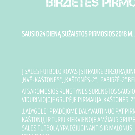
BIRŽIETĖS PIRM
SAUSIO 24 DIENĄ SUŽAISTOS PIRMOSIOS 2018 M
Į SALĖS FUTBOLO KOVAS ĮSITRAUKĖ BIRŽŲ RAJON
„NVŠ-KAŠTONĖS“, „KAŠTONĖS-2“, „PABIRŽĖ-2“ BE
ATSAKOMOSIOS RUNGTYNĖS SURENGTOS SAUSIO 29 
VIDURINIOJOJE GRUPĖJE PIRMAUJA „KAŠTONĖS-2“ (6
„LADYGOLE“ PRADĖJOME DALYVAUTI NUO PAT PIRM
KAŠTONŲ, IR TURIU KIEKVIENOJE AMŽIAUS GRUPĖ
SALĖS FUTBOLĄ YRA DŽIUGINANTIS IR MALONUS. 