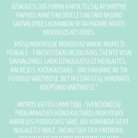
DŽIAUGĖSI, JOG PIRMĄ KARTĄ TELŠIŲ APSKRITYJE
PAVYKO LAIMĖTI NEDIDELĖS RIETAVO RAJONO
SAVIVALDYBĖS KOMANDAI IR TAI PADARĖ MAŽOS
MOKYKLOS ATSTOVĖS.
„MŪSŲ MOKYKLOJE MOKOSI 82 VAIKAI. MUMS ŠI
PERGALĖ – FANTASTIŠKAS REZULTATAS, ŠVENTĖ VISAI
SAVIVALDYBEI. LABAI DŽIAUGIUOSI UŽ MERGAITES, -
KALBĖJO S. KAŽUKAUSKAS. - DALYVAUJAME NE TIK
FUTBOLO VARŽYBOSE, BET IR ESTAFEČIŲ, KVADRATO,
KREPŠINIO VARŽYBOSE.“
ANTROS VIETOS LAIMĖTOJŲ - ŠVENČIONĖLIŲ
PROGIMNAZIJOS KŪNO KULTŪROS MOKYTOJAS
ANDREJUS PODVOISKIS SAKĖ, JOG KOMANDA SIEKĖ
NUGALĖTI FINALE, TAČIAU ŠIEK TIEK PRITRŪKO.