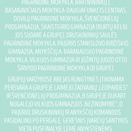
PAGRINDINĖ MOKYKLA, BARTNININKŲ J.
BASANAVIČIAUS MOKYKLA-DAUGIAFUNKCIS CENTRAS,
DOVILŲ PAGRINDINĖ MOKYKLA, ŠVENČIONĖLIŲ
PROGIMNAZIJA, SKAISTGIRIO GIMNAZIJA (BURTŲ KELIU
JOS SUDARĖ A GRUPĘ), DRUSKININKŲ SAULĖS
PAGRINDINĖ MOKYKLA, PAJŪRIO STANISLOVO BIRŽIŠKIO
GIMNAZIJA, ANYKŠČIŲ A. BARANAUSKO PAGRINDINĖ
MOKYKLA, VILKIJOS GIMNAZIJA IR JŪŽINTŲ JUOZO OTTO
ŠIRVYDO PAGRINDINĖ MOKYKLA (B GRUPĖ).
GRUPIŲ VARŽYBOSE ABEJAS RUNGTYNES ĮTIKINAMA
PERSVARA A GRUPĖJE LAIMĖJO ŽADVAINŲ „LEOPARDĖS“
IR ŠVENČIONĖLIŲ PROGIMNAZIJA, B GRUPĖJE DUKART
NUGALĖJO VILKIJOS GIMNAZIJOS „NEŽINOMYBĖ“, O
PAJŪRIO, DRUSKININKŲ IR ANYKŠČIŲ KOMANDOS
PASIDALINO PO PERGALĘ. GERESNIS ĮVARČIŲ SANTYKIS
VIETĄ PUSFINALYJE LĖMĖ ANYKŠTĖNĖMS.