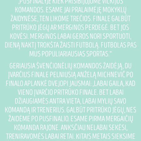
„PUSFINALYJE KIEK PRISIBIJOJOME VILKIJOS
KOMANDOS. ESAME JAI PRALAIMĖJĘ MOKYKLŲ
ŽAIDYNĖSE, TEN LIKOME TREČIOS. FINALE GALBŪT
PRITRŪKO JĖGŲ AR MERGINOS PERDEGĖ. BET JOS
KOVĖSI. MERGINOS LABAI GEROS NORI SPORTUOTI,
DIENĄ NAKTĮ TROKŠTA ŽAISTI FUTBOLĄ. FUTBOLAS PAS
MUS POPULIARIAUSIAS SPORTAS.“
GERIAUSIA ŠVENČIONĖLIŲ KOMANDOS ŽAIDĖJĄ, DU
ĮVARČIUS FINALE PELNIUSIĄ ANŽELĄ MICHNEVIČ PO
FINALO APLANKĖ DVEJOPI JAUSMAI: „LABAI GAILA, KAD
VIENO ĮVARČIO PRITRŪKO FINALE. BET LABAI
DŽIAUGIAMĖS ANTRA VIETA, LABAI MYLIŲ SAVO
KOMANDĄ IR TRENERIUS. GALBŪT PRITRŪKO JĖGŲ, NES
ŽAIDĖME PO PUSFINALIO. ESAME PIRMA MERGAIČIŲ
KOMANDA RAJONE. ANKSČIAU NELABAI SEKĖSI,
TRENIRAVOMĖS LABAI RETAI. KITAIS METAIS SIEKSIME