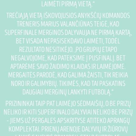
LAIMĖTI PIRMĄ VIETĄ.“
TREČIĄJĄ VIETĄ IŠKOVOJUSIOS ANYKŠČIŲ KOMANDOS
TRENERIS MARIUS VALANČIŪNAS TEIGĖ, KAD
SUPERFINALE MERGINOS DALYVAUJA NE PIRMĄ KARTĄ,
BET VISADA NEPASISEKDAVO LAIMĖTI, TODĖL
REZULTATO NESITIKĖJO. „PO GRUPIŲ ETAPO
NEGALVOJOME, KAD PATEKSIME Į PUSFINALĮ. BET
APTARĖME SAVO ŽAIDIMO KLAIDAS IR LAIMĖJOME.
MERGAITĖS PARODĖ, KAD GALIMA ŽAISTI, TIK REIKIA
NORO IR GALIMYBIŲ. TIKIMĖS, KAD TAI PASKATINS
DAUGIAU MERGINŲ LANKYTI FUTBOLĄ.“
PRIZININKAI TAIP PAT LAIMĖJO SĖDMAIŠIŲ, O BE PRIZŲ
NELIKO IR KITI SUPERFINALO DALYVIAI NELIKO BE PRIZŲ
– JIEMS UŽ PERGALES APSKRITYSE ATITEKO APRANGŲ
KOMPLEKTAI. PRIENŲ ARENOJE DALYVIŲ IR ŽIŪROVŲ