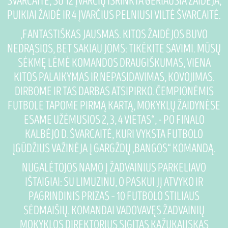
ŠVARCAITĖ, SU 12 ĮVARČIŲ IŠRINKTA GERIAUSIA ŽAIDĖJA,
PUIKIAI ŽAIDĖ IR 4 ĮVARČIUS PELNIUSI VILTĖ ŠVARCAITĖ.
„FANTASTIŠKAS JAUSMAS. KITOS ŽAIDĖJOS BUVO
NEDRĄSIOS, BET SAKIAU JOMS: TIKĖKITE SAVIMI. MŪSŲ
SĖKMĘ LĖMĖ KOMANDOS DRAUGIŠKUMAS, VIENA
KITOS PALAIKYMAS IR NEPASIDAVIMAS, KOVOJIMAS.
DIRBOME IR TAS DARBAS ATSIPIRKO. ČEMPIONĖMIS
FUTBOLE TAPOME PIRMĄ KARTĄ, MOKYKLŲ ŽAIDYNĖSE
ESAME UŽĖMUSIOS 2, 3, 4 VIETAS“, - PO FINALO
KALBĖJO D. ŠVARCAITĖ, KURI VYKSTA FUTBOLO
ĮGŪDŽIUS VAŽINĖJA Į GARGŽDŲ „BANGOS“ KOMANDĄ.
NUGALĖTOJOS NAMO Į ŽADVAINIUS PARKELIAVO
IŠTAIGIAI: SU LIMUZINU, O PASKUI JĮ ATVYKO IR
PAGRINDINIS PRIZAS – 10 FUTBOLO STILIAUS
SĖDMAIŠIŲ. KOMANDAI VADOVAVĘS ŽADVAINIŲ
MOKYKLOS DIREKTORIUS SIGITAS KAŽUKAUSKAS