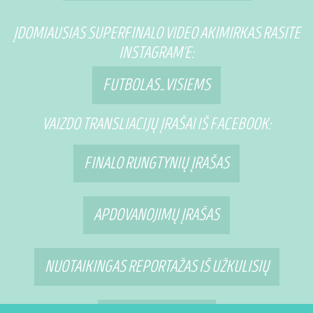
ĮDOMIAUSIAS SUPERFINALO VIDEO AKIMIRKAS RASITE
INSTAGRAM'E:
FUTBOLAS_VISIEMS
VAIZDO TRANSLIACIJŲ ĮRAŠAI IŠ FACEBOOK:
FINALO RUNGTYNIŲ ĮRAŠAS
APDOVANOJIMŲ ĮRAŠAS
NUOTAIKINGAS REPORTAŽAS IŠ UŽKULISIŲ