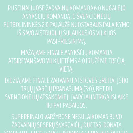
PUSFINALIUOSE ŽADVAINŲ KOMANDA 6:0 NUGALĖJO
ANYKŠČIŲ KOMANDĄ, O ŠVENČIONĖLIŲ
FUTBOLININKĖS 2:0 PALAUŽĖ NUOSTABAUS PALAIKYMO
IŠ SAVO AISTRUOLIŲ SULAUKUSIOS VILKIJOS
PASIPRIEŠINIMĄ.
MAŽAJAME FINALE ANYKŠČIŲ KOMANDA
ATSIREVANŠAVO VILKIJIETĖMS 4:0 IR UŽĖMĖ TREČIĄ
VIETĄ.
DIDŽIAJAME FINALE ŽADVAINŲ ATSTOVĖS GREITAI ĮGIJO
TRIJŲ ĮVARČIŲ PRANAŠUMĄ (3:0), BET DU
ŠVENČIONĖLIŲ ATSAKOMIEJI ĮVARČIAI INTRIGĄ IŠLAIKĖ
IKI PAT PABAIGOS.
SUPERFINALO VARŽYBOSE NESULAIKOMAS BUVO
ŽADVAINIŲ SESERŲ ŠVARCAIČIŲ DUETAS. DONATA