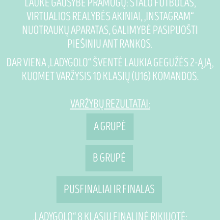
LAUKĖ GAUSYBĖ PRAMOGŲ: STALO FUTBOLAS,
VIRTUALIOS REALYBĖS AKINIAI, „INSTAGRAM“
NUOTRAUKŲ APARATAS, GALIMYBĖ PASIPUOŠTI
PIEŠINIU ANT RANKOS.
DAR VIENA „LADYGOLO“ ŠVENTĖ LAUKIA GEGUŽĖS 2-ĄJĄ,
KUOMET VARŽYSIS 10 KLASIŲ (U16) KOMANDOS.
VARŽYBŲ REZULTATAI:
A GRUPĖ
B GRUPĖ
PUSFINALIAI IR FINALAS
„LADYGOLO“ 8 KLASIŲ FINALINĖ RIKIUOTĖ: