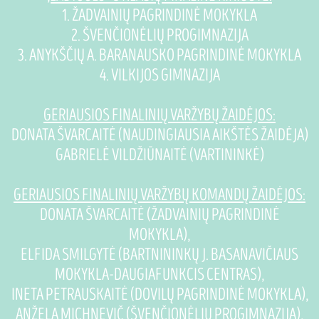
1. ŽADVAINIŲ PAGRINDINĖ MOKYKLA
2. ŠVENČIONĖLIŲ PROGIMNAZIJA
3. ANYKŠČIŲ A. BARANAUSKO PAGRINDINĖ MOKYKLA
4. VILKIJOS GIMNAZIJA
GERIAUSIOS FINALINIŲ VARŽYBŲ ŽAIDĖJOS:
DONATA ŠVARCAITĖ (NAUDINGIAUSIA AIKŠTĖS ŽAIDĖJA)
GABRIELĖ VILDŽIŪNAITĖ (VARTININKĖ)
GERIAUSIOS FINALINIŲ VARŽYBŲ KOMANDŲ ŽAIDĖJOS:
DONATA ŠVARCAITĖ (ŽADVAINIŲ PAGRINDINĖ
MOKYKLA),
ELFIDA SMILGYTĖ (BARTNININKŲ J. BASANAVIČIAUS
MOKYKLA-DAUGIAFUNKCIS CENTRAS),
INETA PETRAUSKAITĖ (DOVILŲ PAGRINDINĖ MOKYKLA),
ANŽELA MICHNEVIČ (ŠVENČIONĖLIŲ PROGIMNAZIJA),