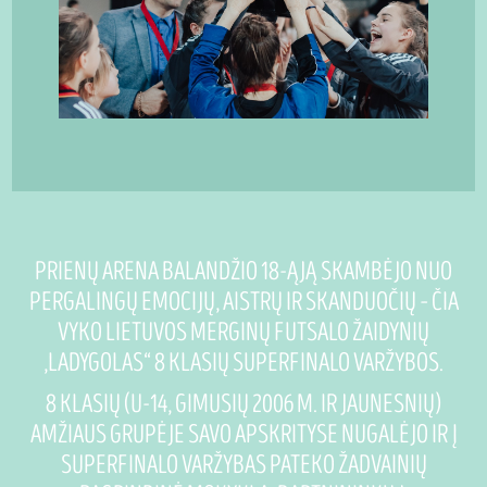
PRIENŲ ARENA BALANDŽIO 18-ĄJĄ SKAMBĖJO NUO
PERGALINGŲ EMOCIJŲ, AISTRŲ IR SKANDUOČIŲ – ČIA
VYKO LIETUVOS MERGINŲ FUTSALO ŽAIDYNIŲ
„LADYGOLAS“ 8 KLASIŲ SUPERFINALO VARŽYBOS.
8 KLASIŲ (U-14, GIMUSIŲ 2006 M. IR JAUNESNIŲ)
AMŽIAUS GRUPĖJE SAVO APSKRITYSE NUGALĖJO IR Į
SUPERFINALO VARŽYBAS PATEKO ŽADVAINIŲ